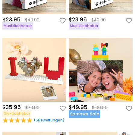
$23.95
$23.95
$40.00
$40.00
Musikliebhaber
Musikliebhaber
$35.95
$49.95
$70.00
$100.00
Diy-Liebhaber
Sommer Sale
(
5
Bewertungen
)