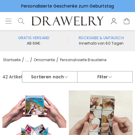
Personalisierte Geschenke zum Geburtstag
Vorlieben für Hochzeitsgeschenke
GRATIS VERSAND
RÜCKGABE & UMTAUSCH
AB 69€
Innerhalb von 60 Tagen
...
Startseite
Ornamente
Personalisierte Bausteine
42 Artikel
Sortieren nach
Filter