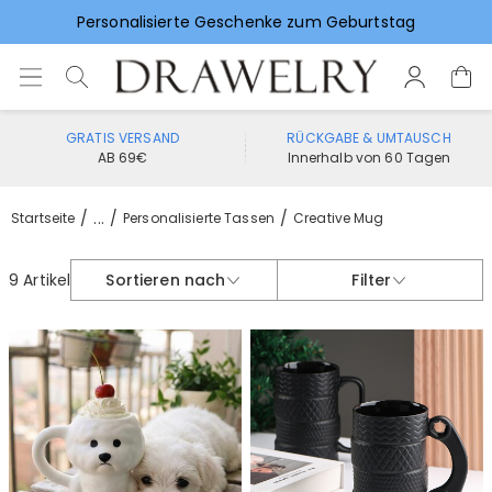
Personalisierte Geschenke zum Geburtstag
Vorlieben für Hochzeitsgeschenke
GRATIS VERSAND
RÜCKGABE & UMTAUSCH
AB 69€
Innerhalb von 60 Tagen
...
Startseite
Personalisierte Tassen
Creative Mug
9 Artikel
Sortieren nach
Filter