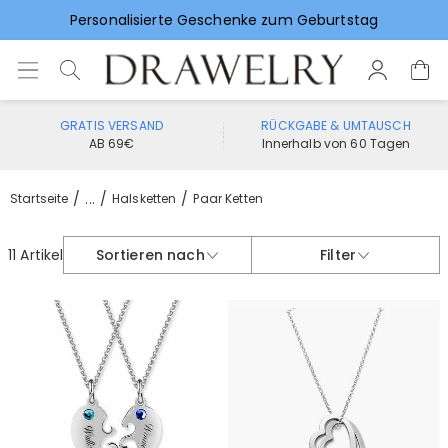
Personalisierte Geschenke zum Geburtstag
Vorlieben für Hochzeitsgeschenke
GRATIS VERSAND
RÜCKGABE & UMTAUSCH
AB 69€
Innerhalb von 60 Tagen
...
Startseite
Halsketten
Paar Ketten
11 Artikel
Sortieren nach
Filter