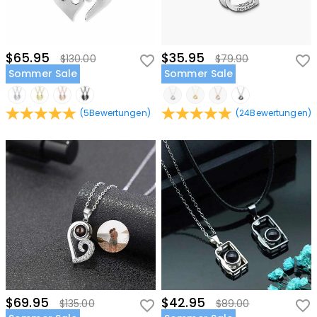
$65.95
$35.95
$130.00
$79.90
Sommer Sale
Sommer Sale
(
5
Bewertungen
)
(
24
Bewertungen
)
$69.95
$42.95
$135.00
$89.00