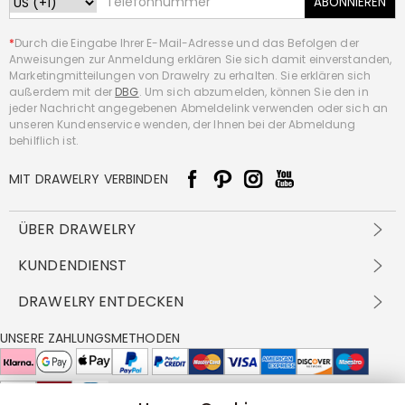
ABONNIEREN
*
Durch die Eingabe Ihrer E-Mail-Adresse und das Befolgen der
Anweisungen zur Anmeldung erklären Sie sich damit einverstanden,
Marketingmitteilungen von Drawelry zu erhalten. Sie erklären sich
außerdem mit der
DBG
. Um sich abzumelden, können Sie den in
jeder Nachricht angegebenen Abmeldelink verwenden oder sich an
unseren Kundenservice wenden, der Ihnen bei der Abmeldung
behilflich ist.
MIT DRAWELRY VERBINDEN
ÜBER DRAWELRY
Über Uns
KUNDENDIENST
Kontakt
Versandbedingungen
DRAWELRY ENTDECKEN
DBG
Zahlungsbedingungen
Geschäftsbedingungen
Großhandelsangebot
UNSERE ZAHLUNGSMETHODEN
Rückgabe & Umtausch
FAQ
Drawelry Prime
Pflegehinweis
Cookie-Richtlinie
Bonusprogramm
Drawelry Blog