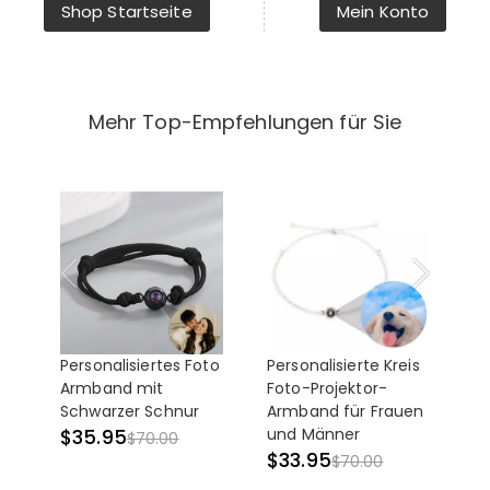
Shop Startseite
Mein Konto
Mehr Top-Empfehlungen für Sie
Personalisiertes Foto
Personalisierte Kreis
Pe
Armband mit
Foto-Projektor-
Fo
Schwarzer Schnur
Armband für Frauen
A
und Männer
u
$35.95
$70.00
S
$33.95
$70.00
$