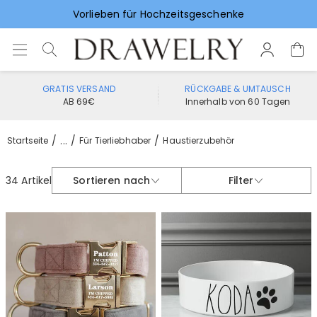
Personalisierte Geschenke zum Geburtstag
Vorlieben für Hochzeitsgeschenke
GRATIS VERSAND
RÜCKGABE & UMTAUSCH
AB 69€
Innerhalb von 60 Tagen
...
Startseite
Für Tierliebhaber
Haustierzubehör
34 Artikel
Sortieren nach
Filter